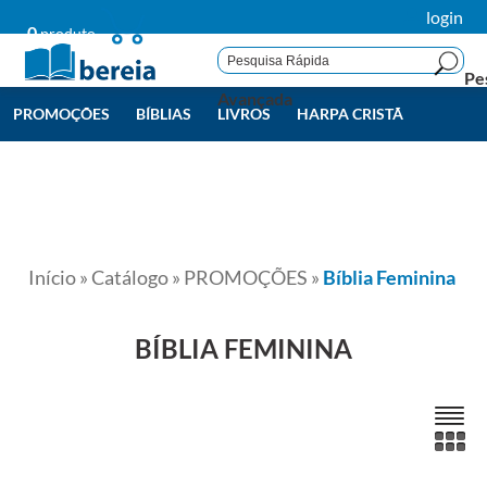
login
0
produto
Pe
Avançada
PROMOÇÕES
BÍBLIAS
LIVROS
HARPA CRISTÃ
LIVROS BEREIA
TODAS
Início
»
Catálogo
»
PROMOÇÕES
»
Bíblia Feminina
BÍBLIA FEMININA