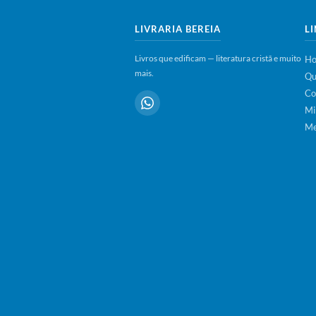
LIVRARIA BEREIA
L
Livros que edificam — literatura cristã e muito
H
mais.
Qu
Co
Mi
Me