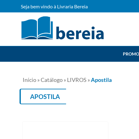
Seja bem vindo à Livraria Bereia
PROMO
Início
»
Catálogo
»
LIVROS
»
Apostila
APOSTILA