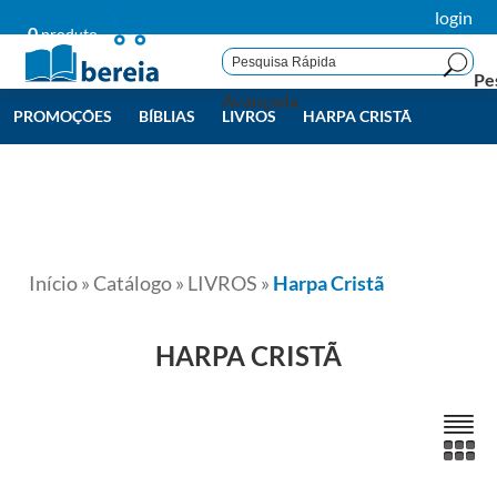
login
0
produto
Pe
Avançada
PROMOÇÕES
BÍBLIAS
LIVROS
HARPA CRISTÃ
LIVROS BEREIA
TODAS
Início
»
Catálogo
»
LIVROS
»
Harpa Cristã
HARPA CRISTÃ