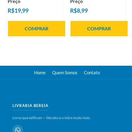
Preço
Preço
R$19,99
R$8,99
COMPRAR
COMPRAR
Home
Quem Somos
Contato
LIVRARIA BEREIA
Livros que edificam — literatura cristã e muito mais.