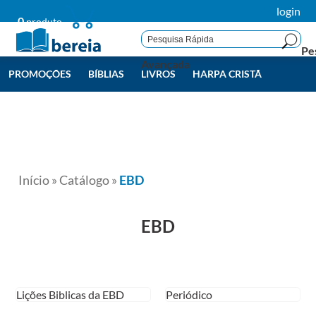
login
0
produto
Pe
Avançada
PROMOÇÕES
BÍBLIAS
LIVROS
HARPA CRISTÃ
LIVROS BEREIA
TODAS
Início
»
Catálogo
»
EBD
EBD
Lições Biblicas da EBD
Periódico