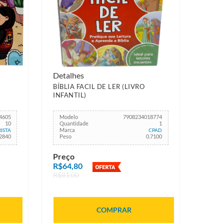
Detalhes
BÍBLIA FACIL DE LER (LIVRO
INFANTIL)
4605
Modelo
7908234018774
10
Quantidade
1
Marca
ISTA
CPAD
.2840
Peso
0.7100
Preço
R$64,80
R$81,00
COMPRAR