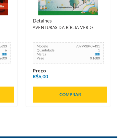
Detalhes
AVENTURAS DA BÍBLIA VERDE
5633
Modelo
7899938407431
6
Quantidade
1
Marca
SBB
SBB
.2600
Peso
0.1680
Preço
R$6,00
COMPRAR