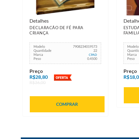
Detalhes
Detalh
DECLARACÃO DE FÉ PARA
ESTUDA
CRIANÇA
FAMILI
Modelo
7908234019573
Modelo
Quantidade
22
Quanti
Marca
Marca
CPAD
Peso
0.4500
Peso
Preço
Preço
R$28,80
R$18,
R$36,00
COMPRAR