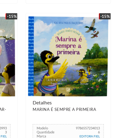
-15%
-15%
Detalhes
AR-
MARINA É SEMPRE A PRIMEIRA
3993
Modelo
9786557234013
3
Quantidade
6
Marca
FIEL
EDITORA FIEL