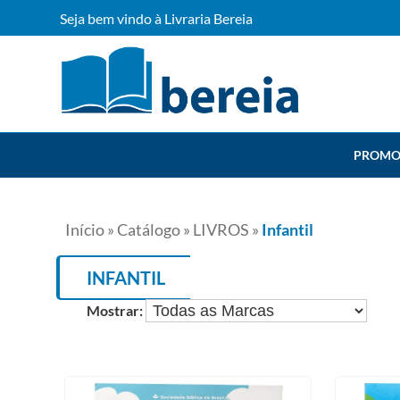
Seja bem vindo à Livraria Bereia
PROMO
Início
»
Catálogo
»
LIVROS
»
Infantil
INFANTIL
Mostrar: