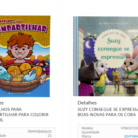
es
Detalhes
LHOS PARA
SUZY CONSEGUE SE EXPRESS
TILHAR PARA COLORIR
BOAS-NOVAS PARA OS CORA
IL
Modelo
978655723
7899938405635
Quantidade
dade
21
Marca
EDITORA 