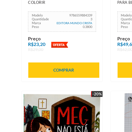
COLORIR
PARA B
Modelo
9786559884339
Modelo
Quantidade
3
Quanti
Marca
Marca
EDITORA MUNDO CRISTA
Peso
0.3800
Peso
Preço
Preço
R$23,20
R$49,
R$29,00
R$62,0
COMPRAR
-20%