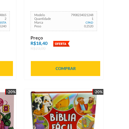
4865
Modelo
7908234021248
2
Quantidade
1
Marca
ISTA
CPAD
.5240
Peso
0.2520
Preço
R$18,40
R$23,00
COMPRAR
-20%
-20%