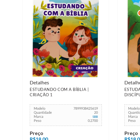
Detalhes
Detalh
ESTUDANDO COM A BÍBLIA |
ESTUDA
CRIAÇÃO 1
DISCÍPU
Modelo
7899938425619
Modelo
Quantidade
20
Quanti
Marca
Marca
SBB
Peso
0.2700
Peso
Preço
Preço
R$18,00
R$18,