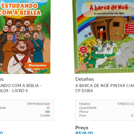
es
Detalhes
NDO COM A BÍBLIA -
A BARCA DE NOÉ PINTAR C/
LOS - LIVRO 4
CP DURA
7899938425640
Modelo
978853111
dade
20
Quantidade
Marca
SBB
0.2680
Peso
0
Preço
00
R$28,00