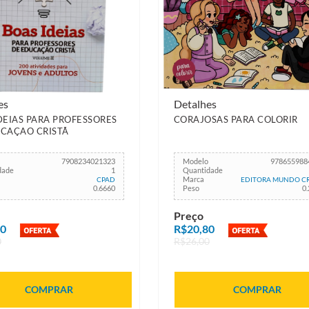
es
Detalhes
DEIAS PARA PROFESSORES
CORAJOSAS PARA COLORIR
CAÇAO CRISTÃ
7908234021323
Modelo
978655988
dade
1
Quantidade
Marca
CPAD
EDITORA MUNDO CR
0.6660
Peso
0
Preço
00
R$20,80
0
R$26,00
COMPRAR
COMPRAR