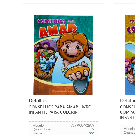
Detalhes
Detalh
CONSELHOS PARA AMAR LIVRO
CONSE
INFANTIL PARA COLORIR
COMPAR
INFANT
Modelo
7899938402979
Modelo
Quantidade
27
Quanti
Marca
SBB