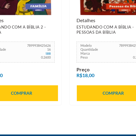
es
Detalhes
NDO COM A BÍBLIA 2 -
ESTUDANDO COM A BÍBLIA -
A
PESSOAS DA BÍBLIA
7899938425626
Modelo
789993842
dade
16
Quantidade
Marca
SBB
0.2600
Peso
0
Preço
00
R$18,00
COMPRAR
COMPRAR