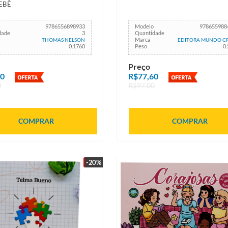
EBÊ
9786556898933
Modelo
978655988
dade
3
Quantidade
Marca
THOMAS NELSON
EDITORA MUNDO CR
0.1760
Peso
0
Preço
60
R$77,60
0
R$97,00
COMPRAR
COMPRAR
-20%