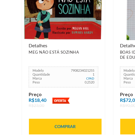
Detalhes
Detalh
MEG NÃO ESTÁ SOZINHA
BOAS I
DE EDU
Modelo
7908234021255
Modelo
Quantidade
1
Quanti
Marca
Marca
CPAD
Peso
0.2520
Peso
Preço
Preço
R$18,40
R$72,
R$23,00
R$90,0
COMPRAR