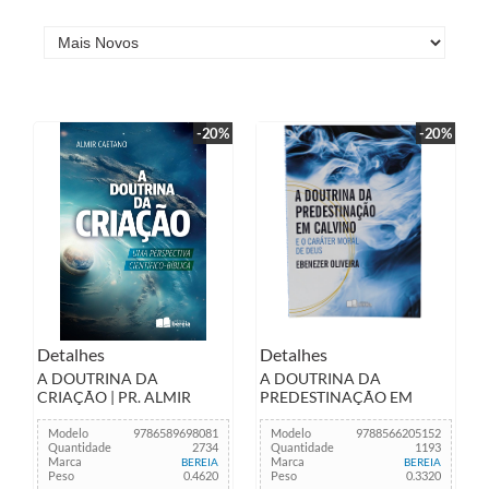
-20%
-20%
Detalhes
Detalhes
A DOUTRINA DA
A DOUTRINA DA
CRIAÇÃO | PR. ALMIR
PREDESTINAÇÃO EM
CAETANO
CALVINO
Modelo
9786589698081
Modelo
9788566205152
Quantidade
2734
Quantidade
1193
Marca
Marca
BEREIA
BEREIA
Peso
0.4620
Peso
0.3320