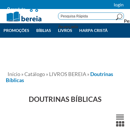
login
0
produto
Pe
Avançada
PROMOÇÕES
BÍBLIAS
LIVROS
HARPA CRISTÃ
LIVROS BEREIA
TODAS
Início
»
Catálogo
»
LIVROS BEREIA
»
Doutrinas
Bíblicas
DOUTRINAS BÍBLICAS