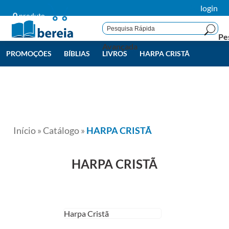
login
0
produto
Pe
Avançada
PROMOÇÕES
BÍBLIAS
LIVROS
HARPA CRISTÃ
LIVROS BEREIA
TODAS
Início
»
Catálogo
»
HARPA CRISTÃ
HARPA CRISTÃ
Harpa Cristã