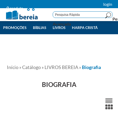
login
0
produto
Pe
Avançada
PROMOÇÕES
BÍBLIAS
LIVROS
HARPA CRISTÃ
LIVROS BEREIA
TODAS
Início
»
Catálogo
»
LIVROS BEREIA
»
Biografia
BIOGRAFIA