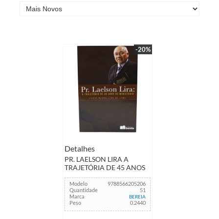
-20%
Detalhes
PR. LAELSON LIRA A
TRAJETÓRIA DE 45 ANOS
Modelo
9788566205206
Quantidade
51
Marca
BEREIA
Peso
0.2440