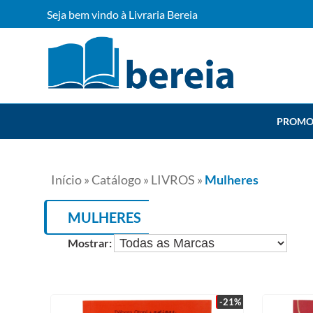
Seja bem vindo à Livraria Bereia
PROMO
Início
»
Catálogo
»
LIVROS
»
Mulheres
MULHERES
Mostrar:
-21%