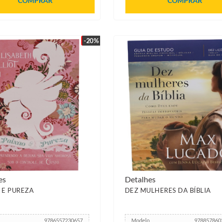
COMPRAR
COMPRAR
-20%
es
Detalhes
 E PUREZA
DEZ MULHERES DA BÍBLIA
9786557230657
Modelo
978857860