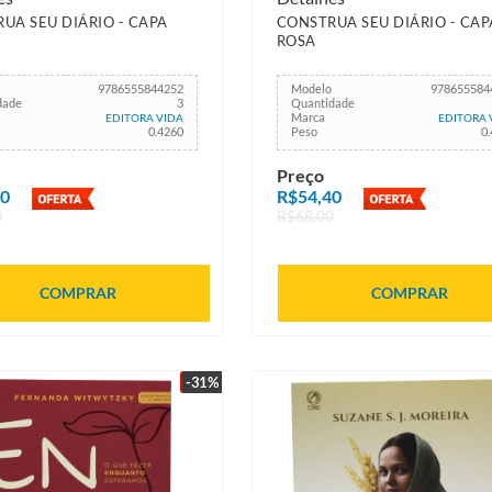
UA SEU DIÁRIO - CAPA
CONSTRUA SEU DIÁRIO - CAP
ROSA
9786555844252
Modelo
978655584
dade
3
Quantidade
Marca
EDITORA VIDA
EDITORA 
0.4260
Peso
0
Preço
40
R$54,40
0
R$68,00
COMPRAR
COMPRAR
-31%