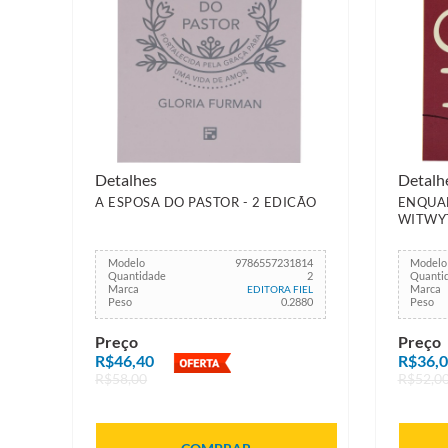
Detalhes
Detalh
A ESPOSA DO PASTOR - 2 EDICÃO
ENQUAN
WITWY
Modelo
9786557231814
Modelo
Quantidade
2
Quanti
Marca
Marca
EDITORA FIEL
Peso
0.2880
Peso
Preço
Preço
R$46,40
R$36,
R$58,00
R$52,0