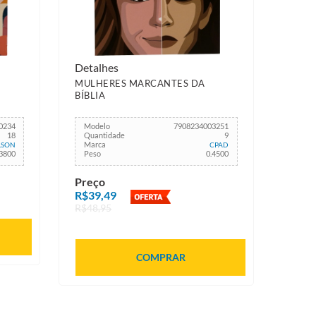
Detalhes
MULHERES MARCANTES DA
BÍBLIA
0234
Modelo
7908234003251
18
Quantidade
9
Marca
LSON
CPAD
.3800
Peso
0.4500
Preço
R$39,49
R$48,95
COMPRAR