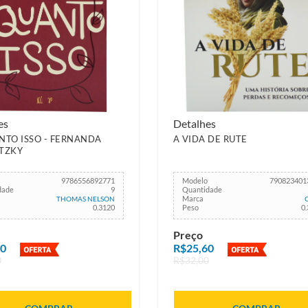
es
Detalhes
TO ISSO - FERNANDA
A VIDA DE RUTE
TZKY
9786556892771
Modelo
790823401
dade
9
Quantidade
Marca
THOMAS NELSON
0.3120
Peso
0
Preço
00
R$25,60
0
R$32,00