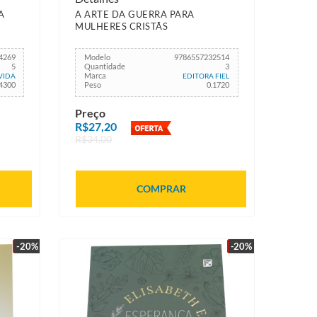
A
A ARTE DA GUERRA PARA
MULHERES CRISTÃS
4269
Modelo
9786557232514
5
Quantidade
3
Marca
VIDA
EDITORA FIEL
.4300
Peso
0.1720
Preço
R$27,20
R$34,00
COMPRAR
-20%
-20%