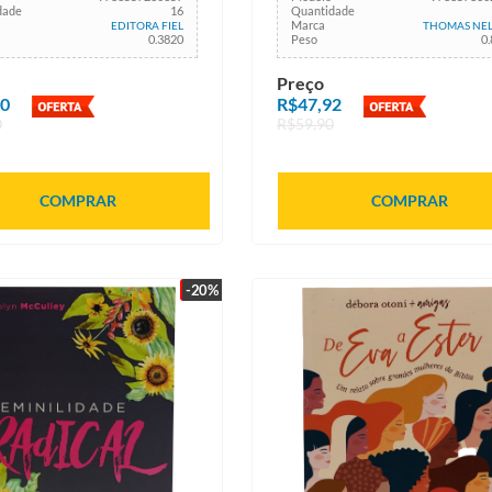
dade
16
Quantidade
Marca
EDITORA FIEL
THOMAS NE
0.3820
Peso
0
Preço
00
R$47,92
0
R$59,90
COMPRAR
COMPRAR
-20%