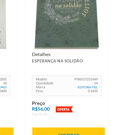
Detalhes
ESPERANÇA NA SOLIDÃO
3205
Modelo
9786557231449
18
Quantidade
14
Marca
CPAD
EDITORA FIEL
.3400
Peso
0.3450
Preço
R$56,00
R$70,00