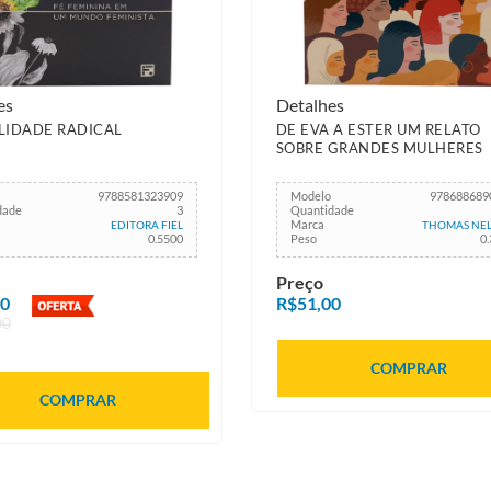
es
Detalhes
LIDADE RADICAL
DE EVA A ESTER UM RELATO
SOBRE GRANDES MULHERES
9788581323909
Modelo
978688689
dade
3
Quantidade
Marca
EDITORA FIEL
THOMAS NE
0.5500
Peso
0
Preço
00
R$51,00
00
COMPRAR
COMPRAR