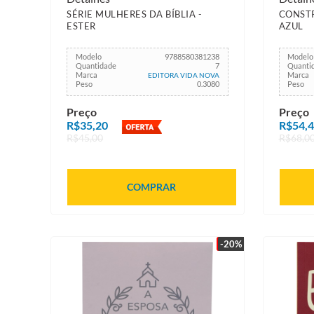
SÉRIE MULHERES DA BÍBLIA -
CONSTR
ESTER
AZUL
Modelo
9788580381238
Modelo
Quantidade
7
Quanti
Marca
Marca
EDITORA VIDA NOVA
Peso
0.3080
Peso
Preço
Preço
R$35,20
R$54,
R$45,00
R$68,0
COMPRAR
-20%