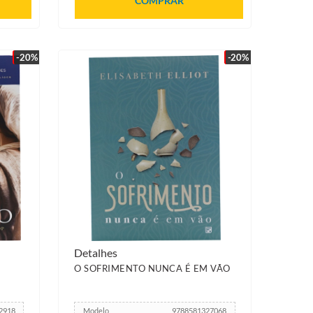
COMPRAR
-20%
-20%
Detalhes
O SOFRIMENTO NUNCA É EM VÃO
2918
Modelo
9788581327068