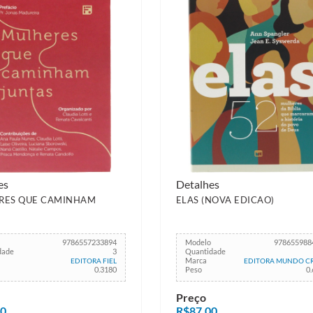
es
Detalhes
RES QUE CAMINHAM
ELAS (NOVA EDICAO)
S
9786557233894
Modelo
978655988
dade
3
Quantidade
Marca
EDITORA FIEL
EDITORA MUNDO CR
0.3180
Peso
0
Preço
00
R$87,00