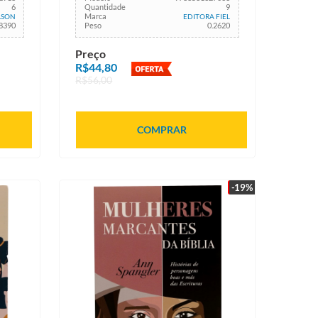
6
Quantidade
9
Marca
LSON
EDITORA FIEL
.8390
Peso
0.2620
Preço
R$44,80
R$56,00
COMPRAR
-19%