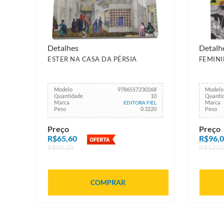
Detalhes
Detalh
ESTER NA CASA DA PÉRSIA
FEMINI
Modelo
9786557230268
Modelo
Quantidade
10
Quanti
Marca
Marca
EDITORA FIEL
Peso
0.3220
Peso
Preço
Preço
R$65,60
R$96,
R$82,00
R$120,
COMPRAR