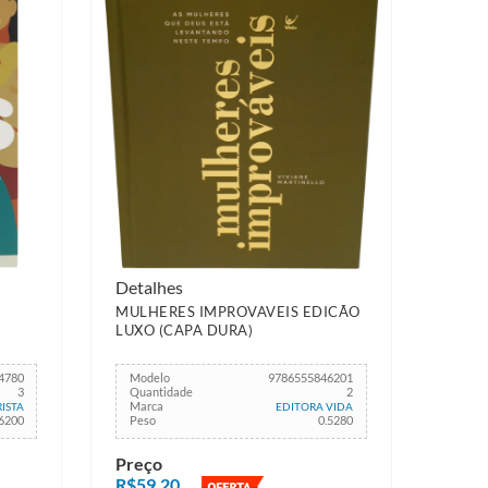
Detalhes
MULHERES IMPROVAVEIS EDICÃO
LUXO (CAPA DURA)
4780
Modelo
9786555846201
3
Quantidade
2
Marca
ISTA
EDITORA VIDA
.6200
Peso
0.5280
Preço
R$59,20