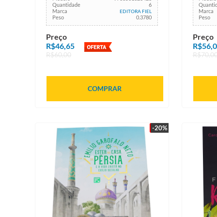
Quantidade
6
Quanti
Marca
Marca
EDITORA FIEL
Peso
0.3780
Peso
Preço
Preço
R$46,65
R$56,
R$60,00
R$70,0
COMPRAR
-20%