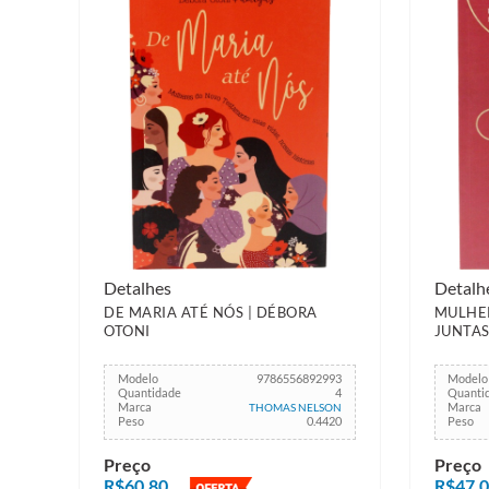
Detalhes
Detalh
DE MARIA ATÉ NÓS | DÉBORA
MULHE
OTONI
JUNTA
Modelo
9786556892993
Modelo
Quantidade
4
Quanti
Marca
Marca
THOMAS NELSON
Peso
0.4420
Peso
Preço
Preço
R$60,80
R$47,