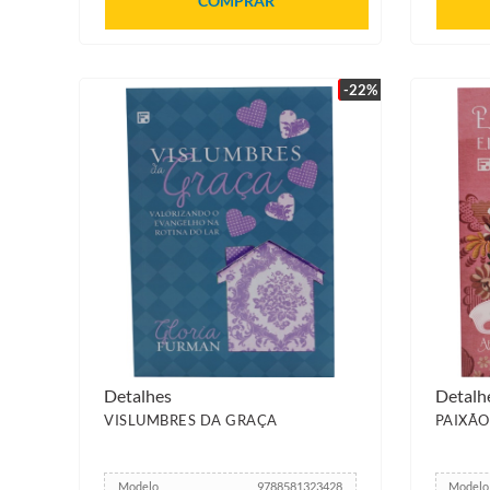
COMPRAR
-22%
Detalhes
Detalh
VISLUMBRES DA GRAÇA
PAIXÃO
Modelo
9788581323428
Modelo