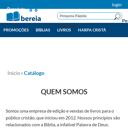
login
0
produto
Pe
Avançada
PROMOÇÕES
BÍBLIAS
LIVROS
HARPA CRISTÃ
LIVROS BEREIA
TODAS
Início
»
Catálogo
QUEM SOMOS
Somos uma empresa de edição e vendas de livros para o
público cristão, que iniciou em 2012.
Nossos princípios são
relacionados com a Bíblia, a infalível Palavra de Deus.