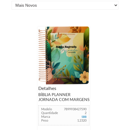
Detalhes
BÍBLIA PLANNER
JORNADA COM MARGENS
PARA ANOTAR NAA
Modelo
7899938427590
Quantidade
2
Marca
SBB
Peso
1.2320