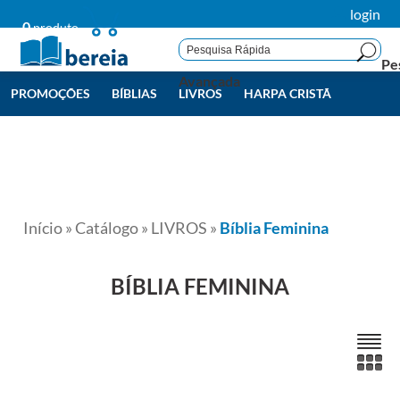
login
0
produto
Pe
Avançada
PROMOÇÕES
BÍBLIAS
LIVROS
HARPA CRISTÃ
LIVROS BEREIA
TODAS
Início
»
Catálogo
»
LIVROS
»
Bíblia Feminina
BÍBLIA FEMININA