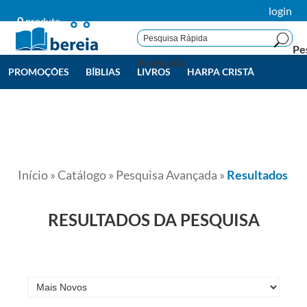
login
0
produto
Pe
Avançada
PROMOÇÕES
BÍBLIAS
LIVROS
HARPA CRISTÃ
LIVROS BEREIA
TODAS
Início
»
Catálogo
»
Pesquisa Avançada
»
Resultados
RESULTADOS DA PESQUISA