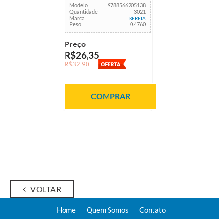
Modelo
9788566205138
Quantidade
3021
Marca
BEREIA
Peso
0.4760
Preço
R$26,35
R$32,90
COMPRAR
VOLTAR
Home
Quem Somos
Contato