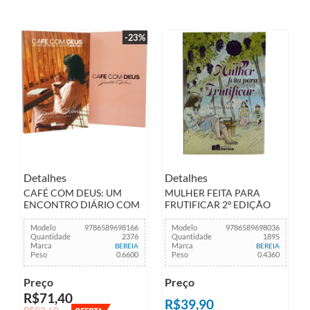
-23%
Detalhes
Detalhes
CAFÉ COM DEUS: UM
MULHER FEITA PARA
ENCONTRO DIÁRIO COM
FRUTIFICAR 2º EDIÇÃO
A SABEDORIA
Modelo
9786589698166
Modelo
9786589698036
Quantidade
2376
Quantidade
1895
Marca
Marca
BEREIA
BEREIA
Peso
0.6600
Peso
0.4360
Preço
Preço
R$71,40
R$39,90