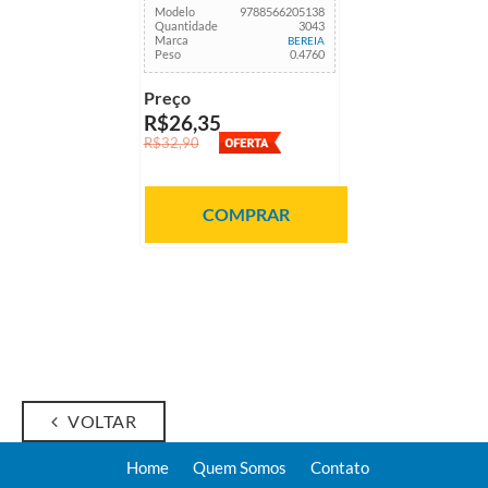
Modelo
9788566205138
Quantidade
3043
Marca
BEREIA
Peso
0.4760
Preço
R$26,35
R$32,90
COMPRAR
VOLTAR
Home
Quem Somos
Contato