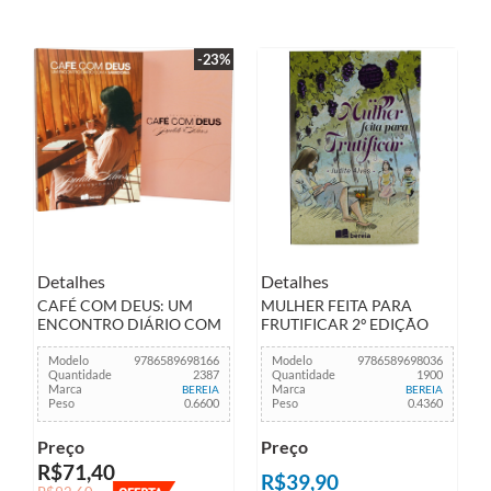
-23%
Detalhes
Detalhes
CAFÉ COM DEUS: UM
MULHER FEITA PARA
ENCONTRO DIÁRIO COM
FRUTIFICAR 2º EDIÇÃO
A SABEDORIA
Modelo
9786589698166
Modelo
9786589698036
Quantidade
2387
Quantidade
1900
Marca
Marca
BEREIA
BEREIA
Peso
0.6600
Peso
0.4360
Preço
Preço
R$71,40
R$39,90