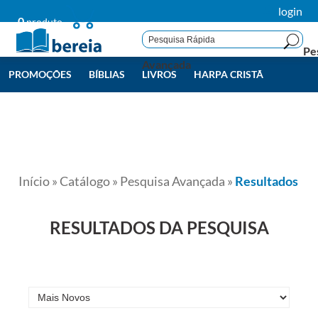
login
0
produto
Pe
Avançada
PROMOÇÕES
BÍBLIAS
LIVROS
HARPA CRISTÃ
LIVROS BEREIA
TODAS
Início
»
Catálogo
»
Pesquisa Avançada
»
Resultados
RESULTADOS DA PESQUISA